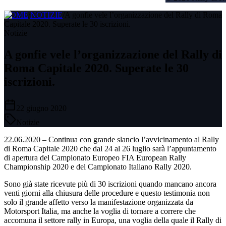
HOME
/
NOTIZIE
/
A gonfie vele l’organizzazione del Rally di Roma
Capitale 2020. Superate le 30 iscrizioni.
Notizie
A gonfie vele l’organizzazione del Rally di
Roma Capitale 2020. Superate le 30
iscrizioni.
22 giugno 2020
Notizie
22.06.2020 – Continua con grande slancio l’avvicinamento al Rally
di Roma Capitale 2020 che dal 24 al 26 luglio sarà l’appuntamento
di apertura del Campionato Europeo FIA European Rally
Championship 2020 e del Campionato Italiano Rally 2020.
Sono già state ricevute più di 30 iscrizioni quando mancano ancora
venti giorni alla chiusura delle procedure e questo testimonia non
solo il grande affetto verso la manifestazione organizzata da
Motorsport Italia, ma anche la voglia di tornare a correre che
accomuna il settore rally in Europa, una voglia della quale il Rally di