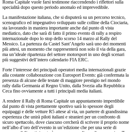
Roma Capitale vuole farsi testimone riaccendendo i riflettori sulla
specialità dopo questo periodo anomalo ed imprevedibile.
La manifestazione italiana, che si disputerà su un percorso tecnico,
scenografico ed impegnativo sviluppato sulle colline della Ciociaria,
sta lavorando in maniera importante anche dal punto di vista
mediatico, dato che sarà di fatto il primo evento di rally a respiro
internazionale dopo lo stop dello scorso 14 marzo al Rally del
Messico. La partenza da Castel Sant’Angelo sarà uno dei momenti
più attesi, un momento che rappresenterà non solo il via della gara,
ma un’ideale ripartenza del settore motorsport in uno degli scenari
più suggestivi dell’intero calendario FIA ERC.
Forte l’interesse dei principali operatori media internazionali grazie
alla costante collaborazione con Eurosport Events: già confermata la
presenza di alcune delle testate di maggiore prestigio nel mondo
rally dalla Germania al Regno Unito, dalla Svezia alla Repubblica
Ceca fino ovviamente a tutti i principali media italiani.
A rendere il Rally di Roma Capitale un appuntamento imperdibile
dal punto di vista prettamente sportivo sarà lo spessore degli
equipaggi e delle vetture R5 attese al via, un parterre di grandissima
esperienza che unirà piloti italiani e stranieri per un confronto di
sicuro spettacolo, dove ciascuno cercherà di scrivere il proprio nome
nell’albo d’oro dell’evento in un’edizione che per una serie di