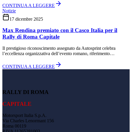
CONTINUA A LEGGERE
Notizie
17 dicembre 2025
Max Rendina premiato con il Casco Italia per il
Rally di Roma Capitale
Il prestigioso riconoscimento assegnato da Autosprint celebra
l’eccellenza organizzativa dell’evento romano, riferimento…
CONTINUA A LEGGERE
RALLY DI ROMA
CAPITALE
Motorsport Italia S.p.A.
Via Charles Lenormant 156
Roma 00119
P.IVA 11265281003