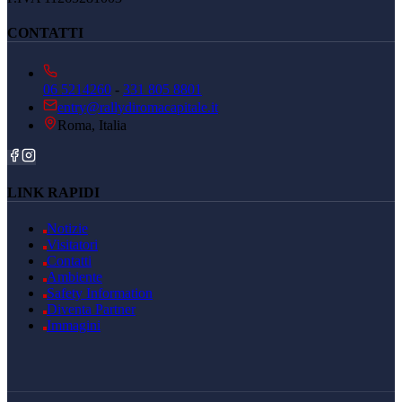
CONTATTI
06 5214260
-
331 805 8801
entry@rallydiromacapitale.it
Roma, Italia
LINK RAPIDI
Notizie
Visitatori
Contatti
Ambiente
Safety Information
Diventa Partner
Immagini