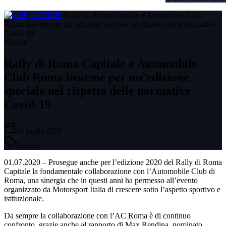
HOME
/
NOTIZIE
/
Rally di Roma Capitale e Automobile Club
Roma insieme per un’edizione speciale nel rispetto delle normative
Covid-19
Notizie
Rally di Roma Capitale e Automobile
Club Roma insieme per un’edizione
speciale nel rispetto delle normative
Covid-19
01 luglio 2020
Notizie
01.07.2020 – Prosegue anche per l’edizione 2020 del Rally di Roma
Capitale la fondamentale collaborazione con l’Automobile Club di
Roma, una sinergia che in questi anni ha permesso all’evento
organizzato da Motorsport Italia di crescere sotto l’aspetto sportivo e
istituzionale.
Da sempre la collaborazione con l’AC Roma è di continuo
confronto, grazie anche al rapporto di Max Rendina, nominato