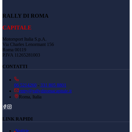
RALLY DI ROMA
CAPITALE
Motorsport Italia S.p.A.
Via Charles Lenormant 156
Roma 00119
P.IVA 11265281003
CONTATTI
06 5214260
-
331 805 8801
entry@rallydiromacapitale.it
Roma, Italia
LINK RAPIDI
Notizie