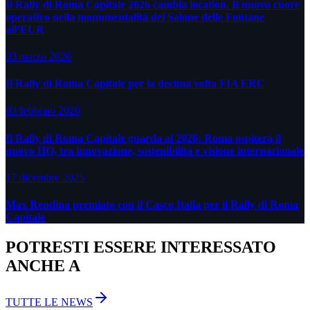
Il Rally di Roma Capitale 2026 cambia location. Il nuovo cuore
operativo nella monumentalità del Salone delle Fontane
all’EUR
03 marzo 2026
Il Rally di Roma Capitale per la decima volta FIA ERC
03 febbraio 2026
Il Rally di Roma Capitale guarda al 2026: Roma ospiterà il
nuovo HQ, tra innovazione, sostenibilità e visione internazionale
17 dicembre 2025
Max Rendina premiato con il Casco Italia per il Rally di Roma
Capitale
POTRESTI ESSERE INTERESSATO
ANCHE A
TUTTE LE NEWS