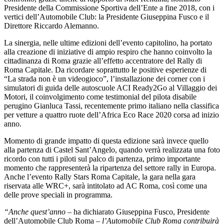
Presidente della Commissione Sportiva dell’Ente a fine 2018, con i
vertici dell’Automobile Club: la Presidente Giuseppina Fusco e il
Direttore Riccardo Alemanno.
La sinergia, nelle ultime edizioni dell’evento capitolino, ha portato
alla creazione di iniziative di ampio respiro che hanno coinvolto la
cittadinanza di Roma grazie all’effetto accentratore del Rally di
Roma Capitale. Da ricordare soprattutto le positive esperienze di
“La strada non è un videogioco”, l’installazione dei corner con i
simulatori di guida delle autoscuole ACI Ready2Go al Villaggio dei
Motori, il coinvolgimento come testimonial del pilota disabile
perugino Gianluca Tassi, recentemente primo italiano nella classifica
per vetture a quattro ruote dell’Africa Eco Race 2020 corsa ad inizio
anno.
Momento di grande impatto di questa edizione sarà invece quello
alla partenza di Castel Sant’Angelo, quando verrà realizzata una foto
ricordo con tutti i piloti sul palco di partenza, primo importante
momento che rappresenterà la ripartenza del settore rally in Europa.
Anche l’evento Rally Stars Roma Capitale, la gara nella gara
riservata alle WRC+, sarà intitolato ad AC Roma, così come una
delle prove speciali in programma.
“Anche quest’anno
– ha dichiarato Giuseppina Fusco, Presidente
dell’Automobile Club Roma –
l’Automobile Club Roma contribuirà