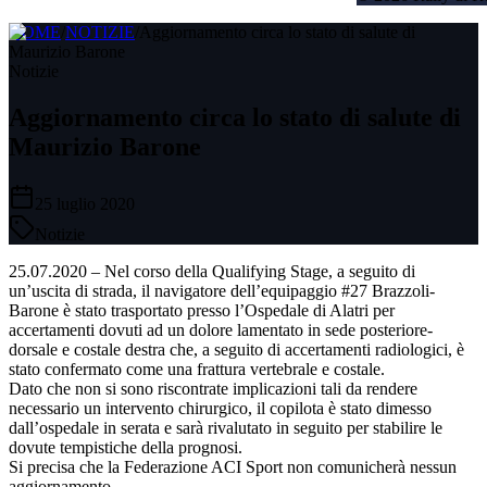
HOME
/
NOTIZIE
/
Aggiornamento circa lo stato di salute di
Maurizio Barone
Notizie
Aggiornamento circa lo stato di salute di
Maurizio Barone
25 luglio 2020
Notizie
25.07.2020 – Nel corso della Qualifying Stage, a seguito di
un’uscita di strada, il navigatore dell’equipaggio #27 Brazzoli-
Barone è stato trasportato presso l’Ospedale di Alatri per
accertamenti dovuti ad un dolore lamentato in sede posteriore-
dorsale e costale destra che, a seguito di accertamenti radiologici, è
stato confermato come una frattura vertebrale e costale.
Dato che non si sono riscontrate implicazioni tali da rendere
necessario un intervento chirurgico, il copilota è stato dimesso
dall’ospedale in serata e sarà rivalutato in seguito per stabilire le
dovute tempistiche della prognosi.
Si precisa che la Federazione ACI Sport non comunicherà nessun
aggiornamento.