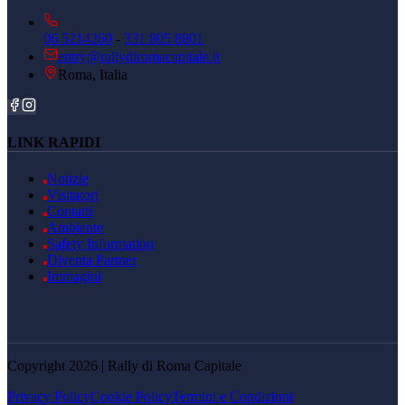
06 5214260
-
331 805 8801
entry@rallydiromacapitale.it
Roma, Italia
LINK RAPIDI
Notizie
Visitatori
Contatti
Ambiente
Safety Information
Diventa Partner
Immagini
Copyright 2026 | Rally di Roma Capitale
Privacy Policy
Cookie Policy
Termini e Condizioni