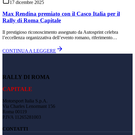
17 dicembre 2025
Max Rendina premiato con il Casco Italia per il
Rally di Roma Capitale
Il prestigioso riconoscimento assegnato da Autosprint celebra
l’eccellenza organizzativa dell’evento romano, riferimento…
CONTINUA A LEGGERE
RALLY DI ROMA
CAPITALE
Motorsport Italia S.p.A.
Via Charles Lenormant 156
Roma 00119
P.IVA 11265281003
CONTATTI