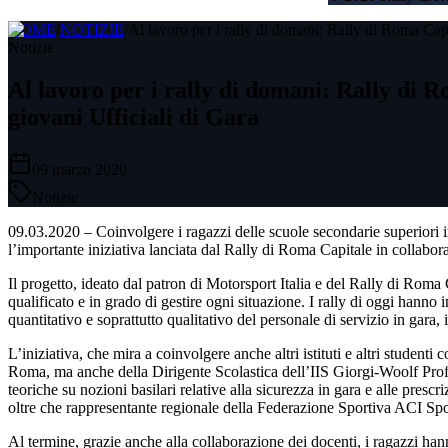
HOME
/
NOTIZIE
/
Al lavoro per i rally di domani: Rally di Roma Cap
Notizie
Al lavoro per i rally di domani: Rally di 
giovani Ufficiali di Gara
09 marzo 2020
Notizie
09.03.2020 – Coinvolgere i ragazzi delle scuole secondarie superiori 
l’importante iniziativa lanciata dal Rally di Roma Capitale in collab
Il progetto, ideato dal patron di Motorsport Italia e del Rally di Roma
qualificato e in grado di gestire ogni situazione. I rally di oggi hann
quantitativo e soprattutto qualitativo del personale di servizio in gara,
L’iniziativa, che mira a coinvolgere anche altri istituti e altri studenti
Roma, ma anche della Dirigente Scolastica dell’IIS Giorgi-Woolf Prof.ss
teoriche su nozioni basilari relative alla sicurezza in gara e alle pre
oltre che rappresentante regionale della Federazione Sportiva ACI Spo
Al termine, grazie anche alla collaborazione dei docenti, i ragazzi hann