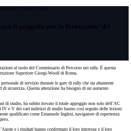
 giovani Ufficiali di Gara
ano il progetto per la formazione dei
azioni al ruolo del Commissario di Percorso nei rally. È questa
Istruzione Superiore Giorgi-Woolf di Roma.
personale di servizio durante le gare di rally che sia altamente
dard di sicurezza. Questa attenzione ha bisogno di un aumento
piani di studio, ha subito trovato il totale appoggio non solo dell’AC
IV e V dei vari indirizzi di studio hanno così seguito delle lezioni
tamente qualificato come Emanuele Inglesi, navigatore di esperienza
iero.
pote e i risultati hanno confermato il loro interesse e il loro