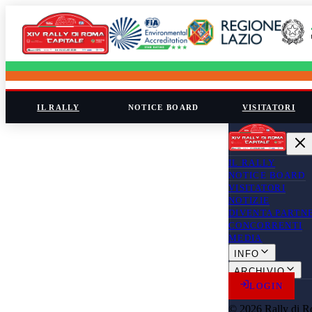
IL RALLY
NOTICE BOARD
VISITATORI
IL RALLY
NOTICE BOARD
VISITATORI
NOTIZIE
DIVENTA PARTN
CONCORRENTI
MEDIA
INFO
ARCHIVIO
LOGIN
© 2026 Rally di R