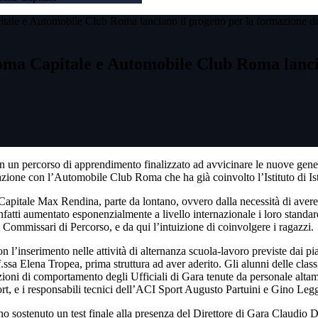
itale e Automobile Club Roma lanciano il progetto per la formazione dei
Roma Capitale e Automobile Club Roma lanci
in un percorso di apprendimento finalizzato ad avvicinare le nuove gener
orazione con l’Automobile Club Roma che ha già coinvolto l’Istituto di 
 Capitale Max Rendina, parte da lontano, ovvero dalla necessità di avere 
o infatti aumentato esponenzialmente a livello internazionale i loro stan
 i Commissari di Percorso, e da qui l’intuizione di coinvolgere i ragazzi.
 con l’inserimento nelle attività di alternanza scuola-lavoro previste dai 
a Elena Tropea, prima struttura ad aver aderito. Gli alunni delle classi 
scrizioni di comportamento degli Ufficiali di Gara tenute da personale al
rt, e i responsabili tecnici dell’ACI Sport Augusto Partuini e Gino Legg
o sostenuto un test finale alla presenza del Direttore di Gara Claudio D’A