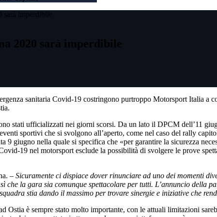
 sarà imperdibile
oma 2020 sarà imperdibile
’emergenza sanitaria Covid-19 costringono purtroppo Motorsport Italia 
tia.
no stati ufficializzati nei giorni scorsi. Da un lato il DPCM dell’11 gi
venti sportivi che si svolgono all’aperto, come nel caso del rally capito
 9 giugno nella quale si specifica che «per garantire la sicurezza necessa
Covid-19 nel motorsport esclude la possibilità di svolgere le prove spetta
na. –
Sicuramente ci dispiace dover rinunciare ad uno dei momenti dive
sì che la gara sia comunque spettacolare per tutti. L’annuncio della 
quadra stia dando il massimo per trovare sinergie e iniziative che re
d Ostia è sempre stato molto importante, con le attuali limitazioni sarebb