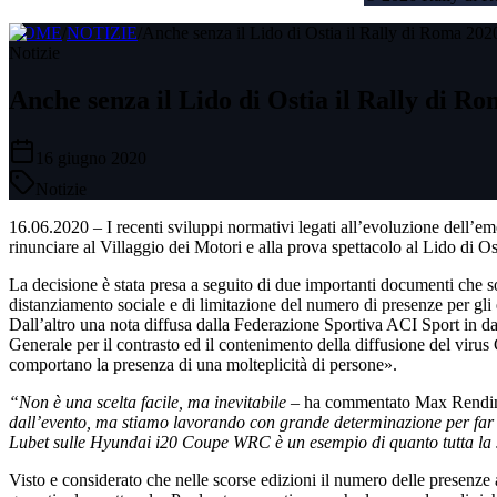
HOME
/
NOTIZIE
/
Anche senza il Lido di Ostia il Rally di Roma 2020
Notizie
Anche senza il Lido di Ostia il Rally di R
16 giugno 2020
Notizie
16.06.2020 – I recenti sviluppi normativi legati all’evoluzione dell
rinunciare al Villaggio dei Motori e alla prova spettacolo al Lido di Os
La decisione è stata presa a seguito di due importanti documenti che so
distanziamento sociale e di limitazione del numero di presenze per gli e
Dall’altro una nota diffusa dalla Federazione Sportiva ACI Sport in data
Generale per il contrasto ed il contenimento della diffusione del virus 
comportano la presenza di una molteplicità di persone».
“Non è una scelta facile, ma inevitabile
– ha commentato Max Rendi
dall’evento, ma stiamo lavorando con grande determinazione per far 
Lubet sulle Hyundai i20 Coupe WRC è un esempio di quanto tutta la s
Visto e considerato che nelle scorse edizioni il numero delle presenze a