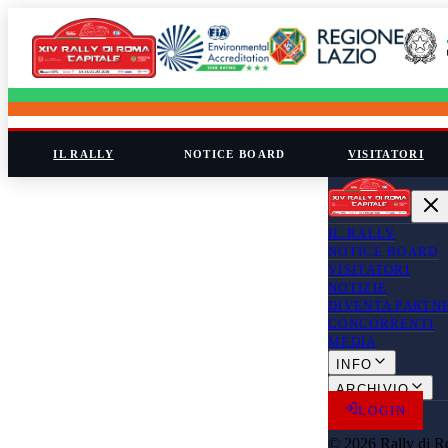
IL RALLY
NOTICE BOARD
VISITATORI
IL RALLY
NOTICE BOARD
VISITATORI
NOTIZIE
DIVENTA PARTN
CONCORRENTI
MEDIA
INFO
ARCHIVIO
LOGIN
© 2026 Rally di R