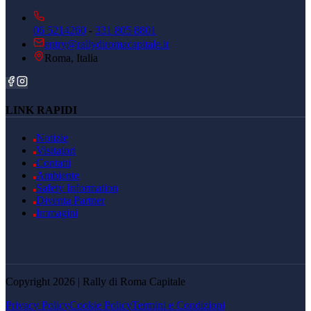
06 5214260
-
331 805 8801
entry@rallydiromacapitale.it
Roma, Italia
LINK RAPIDI
Notizie
Visitatori
Contatti
Ambiente
Safety Information
Diventa Partner
Immagini
Copyright 2026 | Rally di Roma Capitale
Privacy Policy
Cookie Policy
Termini e Condizioni