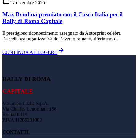
17 dicembre 2025
Max Rendina premiato con il Casco Italia per il
Rally di Roma Capitale
Il prestigioso riconoscimento assegnato da Autosprint celebra
l’eccellenza organizzativa dell’evento romano, riferimento…
CONTINUA A LEGGERE
RALLY DI ROMA
CAPITALE
Motorsport Italia S.p.A.
Via Charles Lenormant 156
Roma 00119
P.IVA 11265281003
CONTATTI