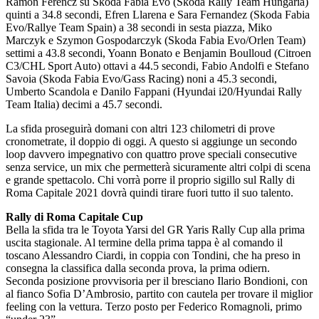
Ramon Ferencz su Skoda Fabia Evo (Skoda Rally Team Hungaria)
quinti a 34.8 secondi, Efren Llarena e Sara Fernandez (Skoda Fabia
Evo/Rallye Team Spain) a 38 secondi in sesta piazza, Miko
Marczyk e Szymon Gospodarczyk (Skoda Fabia Evo/Orlen Team)
settimi a 43.8 secondi, Yoann Bonato e Benjamin Boulloud (Citroen
C3/CHL Sport Auto) ottavi a 44.5 secondi, Fabio Andolfi e Stefano
Savoia (Skoda Fabia Evo/Gass Racing) noni a 45.3 secondi,
Umberto Scandola e Danilo Fappani (Hyundai i20/Hyundai Rally
Team Italia) decimi a 45.7 secondi.
La sfida proseguirà domani con altri 123 chilometri di prove
cronometrate, il doppio di oggi. A questo si aggiunge un secondo
loop davvero impegnativo con quattro prove speciali consecutive
senza service, un mix che permetterà sicuramente altri colpi di scena
e grande spettacolo. Chi vorrà porre il proprio sigillo sul Rally di
Roma Capitale 2021 dovrà quindi tirare fuori tutto il suo talento.
Rally di Roma Capitale Cup
Bella la sfida tra le Toyota Yarsi del GR Yaris Rally Cup alla prima
uscita stagionale. Al termine della prima tappa è al comando il
toscano Alessandro Ciardi, in coppia con Tondini, che ha preso in
consegna la classifica dalla seconda prova, la prima odiern.
Seconda posizione provvisoria per il bresciano Ilario Bondioni, con
al fianco Sofia D’Ambrosio, partito con cautela per trovare il miglior
feeling con la vettura. Terzo posto per Federico Romagnoli, primo