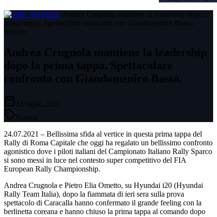
HOME
/
NOTIZIE
/
Andrea Crugnola mantiene la leadership dopo la
prima tappa. Spettacolare confronto con Giandomenico Basso.
Notizie
Andrea Crugnola mantiene la leadership
dopo la prima tappa. Spettacolare
confronto con Giandomenico Basso.
24 luglio 2021
Notizie
24.07.2021 – Bellissima sfida al vertice in questa prima tappa del
Rally di Roma Capitale che oggi ha regalato un bellissimo confronto
agonistico dove i piloti italiani del Campionato Italiano Rally Sparco
si sono messi in luce nel contesto super competitivo del FIA
European Rally Championship.
Andrea Crugnola e Pietro Elia Ometto, su Hyundai i20 (Hyundai
Rally Team Italia), dopo la fiammata di ieri sera sulla prova
spettacolo di Caracalla hanno confermato il grande feeling con la
berlinetta coreana e hanno chiuso la prima tappa al comando dopo