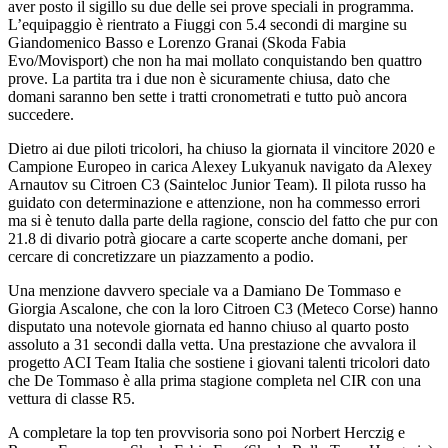
aver posto il sigillo su due delle sei prove speciali in programma.
L’equipaggio è rientrato a Fiuggi con 5.4 secondi di margine su
Giandomenico Basso e Lorenzo Granai (Skoda Fabia
Evo/Movisport) che non ha mai mollato conquistando ben quattro
prove. La partita tra i due non è sicuramente chiusa, dato che
domani saranno ben sette i tratti cronometrati e tutto può ancora
succedere.
Dietro ai due piloti tricolori, ha chiuso la giornata il vincitore 2020 e
Campione Europeo in carica Alexey Lukyanuk navigato da Alexey
Arnautov su Citroen C3 (Sainteloc Junior Team). Il pilota russo ha
guidato con determinazione e attenzione, non ha commesso errori
ma si è tenuto dalla parte della ragione, conscio del fatto che pur con
21.8 di divario potrà giocare a carte scoperte anche domani, per
cercare di concretizzare un piazzamento a podio.
Una menzione davvero speciale va a Damiano De Tommaso e
Giorgia Ascalone, che con la loro Citroen C3 (Meteco Corse) hanno
disputato una notevole giornata ed hanno chiuso al quarto posto
assoluto a 31 secondi dalla vetta. Una prestazione che avvalora il
progetto ACI Team Italia che sostiene i giovani talenti tricolori dato
che De Tommaso è alla prima stagione completa nel CIR con una
vettura di classe R5.
A completare la top ten provvisoria sono poi Norbert Herczig e