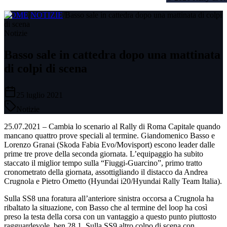
HOME
/
NOTIZIE
/
Basso sale in cattedra dopo una mattinata di colpi
di scena
Notizie
Basso sale in cattedra dopo una mattinata
di colpi di scena
25 luglio 2021
Notizie
25.07.2021 – Cambia lo scenario al Rally di Roma Capitale quando
mancano quattro prove speciali al termine. Giandomenico Basso e
Lorenzo Granai (Skoda Fabia Evo/Movisport) escono leader dalle
prime tre prove della seconda giornata. L’equipaggio ha subito
staccato il miglior tempo sulla “Fiuggi-Guarcino”, primo tratto
cronometrato della giornata, assottigliando il distacco da Andrea
Crugnola e Pietro Ometto (Hyundai i20/Hyundai Rally Team Italia).
Sulla SS8 una foratura all’anteriore sinistra occorsa a Crugnola ha
ribaltato la situazione, con Basso che al termine del loop ha così
preso la testa della corsa con un vantaggio a questo punto piuttosto
ragguardevole, ben 28.1. Sulla SS9 altro colpo di scena con