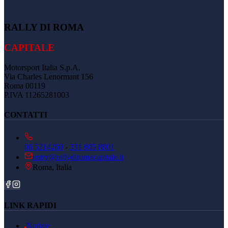
RALLY DI ROMA
CAPITALE
Motorsport Italia S.p.A.
Via Charles Lenormant 156
Roma 00119
P.IVA 11265281003
CONTATTI
06 5214260
-
331 805 8801
entry@rallydiromacapitale.it
Roma, Italia
LINK RAPIDI
Notizie