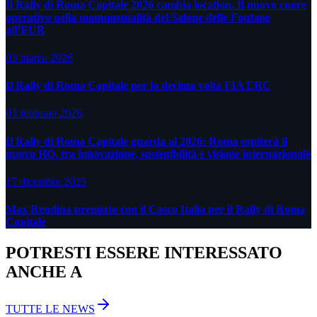
Il Rally di Roma Capitale 2026 cambia location. Il nuovo cuore
operativo nella monumentalità del Salone delle Fontane
all’EUR
03 marzo 2026
Il Rally di Roma Capitale per la decima volta FIA ERC
03 febbraio 2026
Il Rally di Roma Capitale guarda al 2026: Roma ospiterà il
nuovo HQ, tra innovazione, sostenibilità e visione internazionale
17 dicembre 2025
Max Rendina premiato con il Casco Italia per il Rally di Roma
Capitale
POTRESTI ESSERE INTERESSATO
ANCHE A
TUTTE LE NEWS