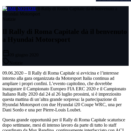
HOME
/
NOTIZIE
/
Il Rally di Roma Capitale dà il benvenuto a
Hyundai Motorsport
Notizie
Il Rally di Roma Capitale dà il benvenuto
a Hyundai Motorsport
09 giugno 2020
Notizie
09.06.2020 – Il Rally di Roma Capitale si avvicina e l’interesse
intorno alla gara organizzata da Motorsport Italia continua ad
ampliare i propri confini. L’evento capitolino, che dovrebbe
inaugurare il Campionato Europeo FIA ERC 2020 e il Campionato
Italiano Rally 2020 dal 24 al 26 luglio prossimi, si è impreziosito
questa mattina di un’altra grande sorpresa: la partecipazione di
Hyundai Motorsport con due Hyundai i20 Coupe WRC, una per
Dani Sordo e una per Pierre-Louis Loubet.
Questa grande opportunità per il Rally di Roma Capitale scaturisce
dopo settimane, mesi di intenso lavoro da parte di tutto lo staff
coordinato da Max Rendina, continuamente interfacciato con ACI