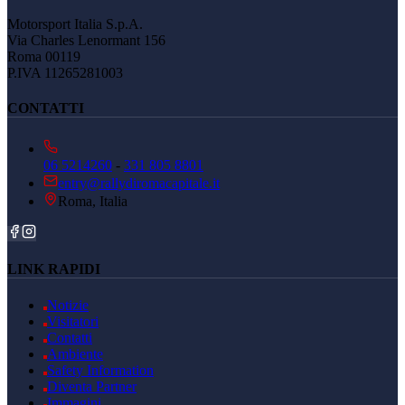
Motorsport Italia S.p.A.
Via Charles Lenormant 156
Roma 00119
P.IVA 11265281003
CONTATTI
06 5214260
-
331 805 8801
entry@rallydiromacapitale.it
Roma, Italia
LINK RAPIDI
Notizie
Visitatori
Contatti
Ambiente
Safety Information
Diventa Partner
Immagini