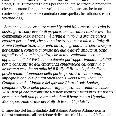
Sport, FIA, Eurosport Events per individuare soluzioni e procedure
che consentano il regolare svolgimento della gara anche in un
contesto profondamente cambiato come quello che tutti noi stiamo
vivendo oggi.
“Sapere che un costruttore come Hyundai Motorsport ha scelto la
nostra gara come evento di preparazione durante i mesi estivi
– ha
commentato Max Rendina –
è prima di tutto una grande carica
emotiva per tutti noi, che stiamo lavorando per rendere il Rally di
Roma Capitale 2020 un evento unico, in grado di lasciare il segno
nonostante il contesto anomalo nel quale dovrà disputarsi. Sono
orgoglioso della mia squadra, che in una settimana in cui tre
appuntamenti del WRC hanno dovuto purtroppo rimandare al 2021
per le conseguenze dell’emergenza epidemiologica, continua a
lavorare a testa bassa affinché il Rally di Roma Capitale diventi
presto realtà. L’annuncio della partecipazione di Dani Sordo,
impegnato con lo Hyundai Shell Mobis World Rally Team nel
Campionato del Mondo e del giovane Pierre-Louis Loubet,
campione WRC2 nella passata stagione, con due vetture di classe
WRC non fa che sottolineare il valore tecnico e mediatico del nostro
evento e quindi non possiamo che dare il benvenuto a Hyundai
Motorsport sulle strade del Rally di Roma Capitale”.
L’impegno del team guidato dall’italiano Andrea Adamo non si
ridurrà comunque all’iscrizione delle due sole Hyundai i20 Coupe