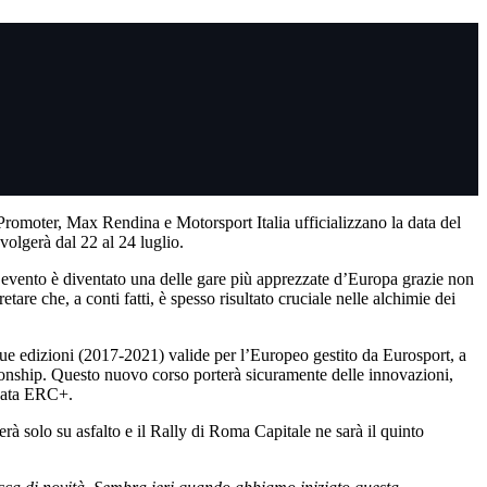
moter, Max Rendina e Motorsport Italia ufficializzano la data del
volgerà dal 22 al 24 luglio.
i l’evento è diventato una delle gare più apprezzate d’Europa grazie non
tare che, a conti fatti, è spesso risultato cruciale nelle alchimie dei
que edizioni (2017-2021) valide per l’Europeo gestito da Eurosport, a
ionship. Questo nuovo corso porterà sicuramente delle innovazioni,
zzata ERC+.
à solo su asfalto e il Rally di Roma Capitale ne sarà il quinto