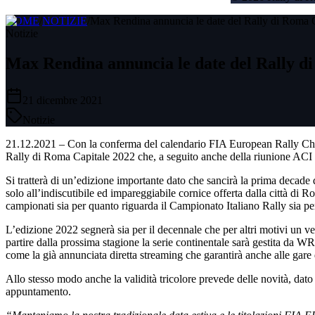
HOME
/
NOTIZIE
/
Max Rendina annuncia le date del Rally di Roma 
Notizie
Max Rendina annuncia le date del Rally d
21 dicembre 2021
Notizie
21.12.2021 – Con la conferma del calendario FIA European Rally Cha
Rally di Roma Capitale 2022 che, a seguito anche della riunione ACI Spo
Si tratterà di un’edizione importante dato che sancirà la prima decade 
solo all’indiscutibile ed impareggiabile cornice offerta dalla città di Ro
campionati sia per quanto riguarda il Campionato Italiano Rally sia 
L’edizione 2022 segnerà sia per il decennale che per altri motivi un v
partire dalla prossima stagione la serie continentale sarà gestita da
come la già annunciata diretta streaming che garantirà anche alle gare 
Allo stesso modo anche la validità tricolore prevede delle novità, dat
appuntamento.