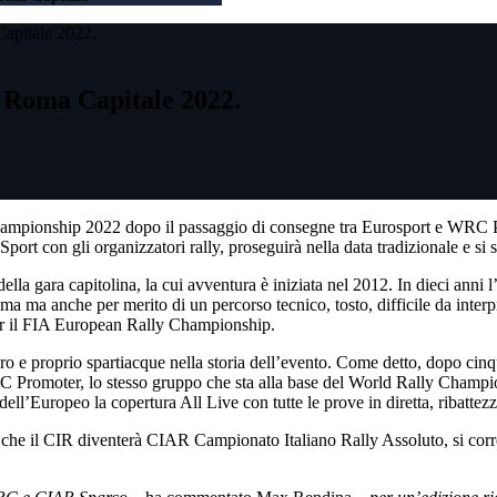
Capitale 2022.
i Roma Capitale 2022.
mpionship 2022 dopo il passaggio di consegne tra Eurosport e WRC Pro
rt con gli organizzatori rally, proseguirà nella data tradizionale e si s
della gara capitolina, la cui avventura è iniziata nel 2012. In dieci ann
ma ma anche per merito di un percorso tecnico, tosto, difficile da interpre
per il FIA European Rally Championship.
ero e proprio spartiacque nella storia dell’evento. Come detto, dopo cin
 WRC Promoter, lo stesso gruppo che sta alla base del World Rally Champ
dell’Europeo la copertura All Live con tutte le prove in diretta, ribatte
o che il CIR diventerà CIAR Campionato Italiano Rally Assoluto, si correr