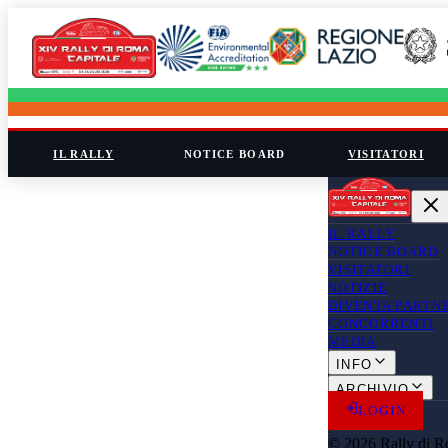
IL RALLY
NOTICE BOARD
VISITATORI
IL RALLY
NOTICE BOARD
VISITATORI
NOTIZIE
DIVENTA PARTN
CONCORRENTI
MEDIA
INFO
ARCHIVIO
LOGIN
© 2026 Rally di R