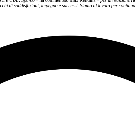
 ERC e CIAR Sparco
– ha commentato Max Rendina –
per un’edizione r
chi di soddisfazioni, impegno e successi. Siamo al lavoro per continuare