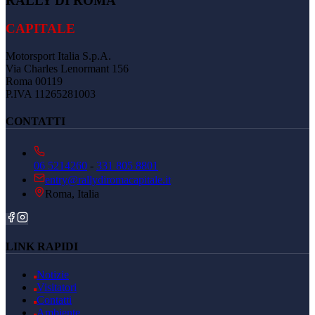
RALLY DI ROMA
CAPITALE
Motorsport Italia S.p.A.
Via Charles Lenormant 156
Roma 00119
P.IVA 11265281003
CONTATTI
06 5214260
-
331 805 8801
entry@rallydiromacapitale.it
Roma, Italia
LINK RAPIDI
Notizie
Visitatori
Contatti
Ambiente