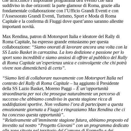
che arricchisce l’importante programma dell’evento che sarà
suddiviso in due orizzonti: la parte glamour di Roma, grazie alla
fondamentale collaborazione con l’Ufficio Grandi Eventi e con
l’Assessorato Grandi Eventi, Turismo, Sport e Moda di Roma
Capitale e la conferma di Fiuggi dove quest’anno saranno allestite
importanti novità.
Max Rendina, patron di Motorsport Italia e ideatore del Rally di
Roma Capitale, ha espresso grande entusiasmo per questa
collaborazione:
“Siamo onorati di lavorare ancora una volta con la
SS Lazio Basket in carrozzina. La loro dedizione e passione per lo
sport sono incredibili e siamo ansiosi di offrire al pubblico del Rally
di Roma Capitale un’esperienza unica e coinvolgente che chi potrà
vivere non dimenticherà di certo”.
“Siamo lieti di collaborare nuovamente con Motorsport Italia nel
contesto del Rally di Roma Capitale
– ha aggiunto il Presidente
della SS Lazio Basket, Moreno Paggi –
È un’opportunità
straordinaria per noi che prosegue naturalmente un percorso di
successo che abbiamo condiviso in questa stagione ricca di
soddisfazioni sportive. Non vediamo l’ora di partecipare a questa
emozionante giornata a Fiuggi e ringraziamo Max Rendina che ci
ha concesso questa opportunità”.
“Relativamente all’imminente stagione futura, abbiamo proposto ed
investito sul nostro “Progetto Giovani” con un programma dedicato
alle zone situate nel territorio del Comune di Formello e dei