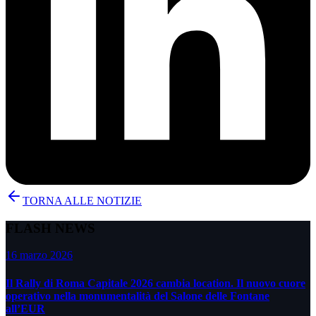
TORNA ALLE NOTIZIE
FLASH NEWS
16 marzo 2026
Il Rally di Roma Capitale 2026 cambia location. Il nuovo cuore
operativo nella monumentalità del Salone delle Fontane
all’EUR