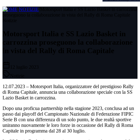
HOME
/
NOTIZIE
/
Motorsport Italia e SS Lazio Basket in carrozzina
proseguono la collaborazione in vista del Rally di Roma Capitale
Notizie
Motorsport Italia e SS Lazio Basket in
carrozzina proseguono la collaborazione
in vista del Rally di Roma Capitale
12 luglio 2023
Notizie
12.07.2023 – Motorsport Italia, organizzatore del prestigioso Rally
di Roma Capitale, annuncia una collaborazione speciale con la SS
Lazio Basket in carrozzina.
Dopo una proficua partnership nella stagione 2023, conclusa ad un
passo dai playoff del Campionato Nazionale di Federazione FIPIC
Serie B con una differenza di un solo punto, le due realtà sportive
uniranno nuovamente le loro forze in occasione del Rally di Roma
Capitale in programma dal 28 al 30 luglio.