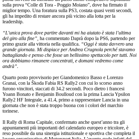
sulla prova “Colle di Tora - Poggio Moiano”, dove ha firmato il
miglior tempo. Una foratura sulla PS3, costata quasi venti secondi,
gli ha impedito di restare ancora più vicino alla lotta per la
leadership.
“L’unica prova dove partire davanti mi ha aiutato è stata l’ultima
del giro alla fine”,
ha commentato Daprà dopo la PS6, partendo per
primo grazie alla vittoria nella qualifica.
“Oggi è stata davvero una
grande giornata. Mi dispiace per Andrea Crugnola perché stavamo
battagliando e penso che fosse un bellissimo spettacolo per tutti. Noi
ora dobbiamo rimanere concentrati, e domani vedremo come
andrà”.
Quarto posto provvisorio per Giandomenico Basso e Lorenzo
Granai, con la Škoda Fabia RS Rally2 con cui lo scorso anno
furono vincitori, staccati di 34.2 secondi. Poco dietro i francesi
Yoann Bonato e Benjamin Boulloud con la prima Lancia Ypsilon
Rally2 HF Integrale, a 41.4, primo a rappresentare Lancia in una
giornata che non è stata troppo buona con i colori del marchio
torinese.
Il Rally di Roma Capitale, confermato anche quest’anno tra gli
appuntamenti più importanti del calendario europeo e tricolore, è
reso possibile da una sinergia istituzionale e sportiva che completa il
lavoro organizzativo di Motorsport Italia. L’evento gode infatti del