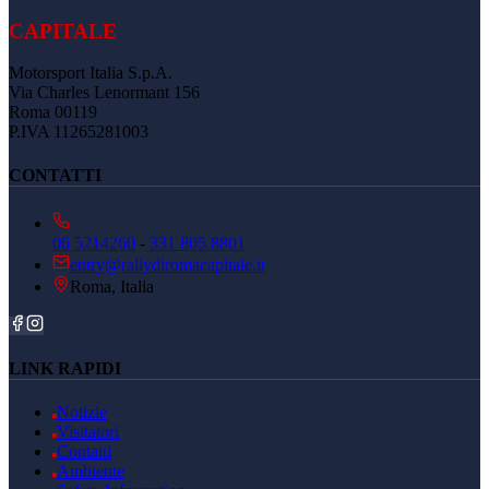
CAPITALE
Motorsport Italia S.p.A.
Via Charles Lenormant 156
Roma 00119
P.IVA 11265281003
CONTATTI
06 5214260
-
331 805 8801
entry@rallydiromacapitale.it
Roma, Italia
LINK RAPIDI
Notizie
Visitatori
Contatti
Ambiente