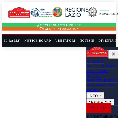
ENVIRONMENTAL POLICY
SAFETY INFORMATION
IL RALLY
NOTICE BOARD
VISITATORI
NOTIZIE
DIVENTA P
IL RALLY
NOTICE BOARD
VISITATORI
NOTIZIE
DIVENTA PARTN
CONCORRENTI
MEDIA
INFO
ARCHIVIO
LOGIN
© 2026 Rally di R