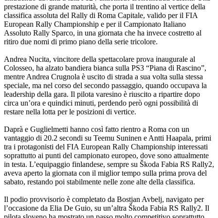
prestazione di grande maturità, che porta il trentino al vertice della
classifica assoluta del Rally di Roma Capitale, valido per il FIA
European Rally Championship e per il Campionato Italiano
Assoluto Rally Sparco, in una giornata che ha invece costretto al
ritiro due nomi di primo piano della serie tricolore.
Andrea Nucita, vincitore della spettacolare prova inaugurale al
Colosseo, ha alzato bandiera bianca sulla PS3 “Piana di Rascino”,
mentre Andrea Crugnola è uscito di strada a sua volta sulla stessa
speciale, ma nel corso del secondo passaggio, quando occupava la
leadership della gara. Il pilota varesino è riuscito a ripartire dopo
circa un’ora e quindici minuti, perdendo però ogni possibilità di
restare nella lotta per le posizioni di vertice.
Daprà e Guglielmetti hanno così fatto rientro a Roma con un
vantaggio di 20.2 secondi su Teemu Suninen e Antti Haapala, primi
tra i protagonisti del FIA European Rally Championship interessati
soprattutto ai punti del campionato europeo, dove sono attualmente
in testa. L’equipaggio finlandese, sempre su Škoda Fabia RS Rally2,
aveva aperto la giornata con il miglior tempo sulla prima prova del
sabato, restando poi stabilmente nelle zone alte della classifica.
Il podio provvisorio è completato da Bostjan Avbelj, navigato per
l’occasione da Elia De Guio, su un’altra Škoda Fabia RS Rally2. Il
pilota sloveno ha mostrato un passo molto competitivo soprattutto