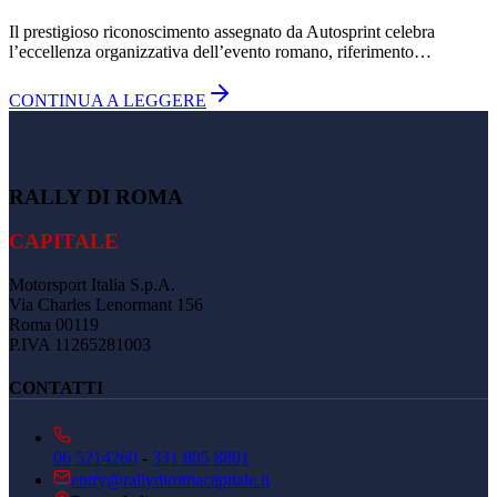
Il prestigioso riconoscimento assegnato da Autosprint celebra
l’eccellenza organizzativa dell’evento romano, riferimento…
CONTINUA A LEGGERE
RALLY DI ROMA
CAPITALE
Motorsport Italia S.p.A.
Via Charles Lenormant 156
Roma 00119
P.IVA 11265281003
CONTATTI
06 5214260
-
331 805 8801
entry@rallydiromacapitale.it