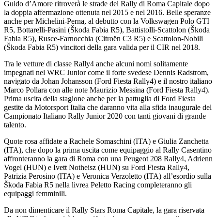
Guido d’Amore ritroverà le strade del Rally di Roma Capitale dopo
la doppia affermazione ottenuta nel 2015 e nel 2016. Belle speranze
anche per Michelini-Perna, al debutto con la Volkswagen Polo GTI
R5, Bottarelli-Pasini (Škoda Fabia R5), Battistolli-Scattolon (Škoda
Fabia R5), Rusce-Farnocchia (Citroën C3 R5) e Scattolon-Nobili
(Škoda Fabia R5) vincitori della gara valida per il CIR nel 2018.
Tra le vetture di classe Rally4 anche alcuni nomi solitamente
impegnati nel WRC Junior come il forte svedese Dennis Radstrom,
navigato da Johan Johansson (Ford Fiesta Rally4) e il nostro italiano
Marco Pollara con alle note Maurizio Messina (Ford Fiesta Rally4).
Prima uscita della stagione anche per la pattuglia di Ford Fiesta
gestite da Motorsport Italia che daranno vita alla sfida inaugurale del
Campionato Italiano Rally Junior 2020 con tanti giovani di grande
talento.
Quote rosa affidate a Rachele Somaschini (ITA) e Giulia Zanchetta
(ITA), che dopo la prima uscita come equipaggio al Rally Casentino
affronteranno la gara di Roma con una Peugeot 208 Rally4, Adrienn
Vogel (HUN) e Ivett Notheisz (HUN) su Ford Fiesta Rally4,
Patrizia Perosino (ITA) e Veronica Verzoletto (ITA) all’esordio sulla
Škoda Fabia R5 nella livrea Peletto Racing completeranno gli
equipaggi femminili.
Da non dimenticare il Rally Stars Roma Capitale, la gara riservata