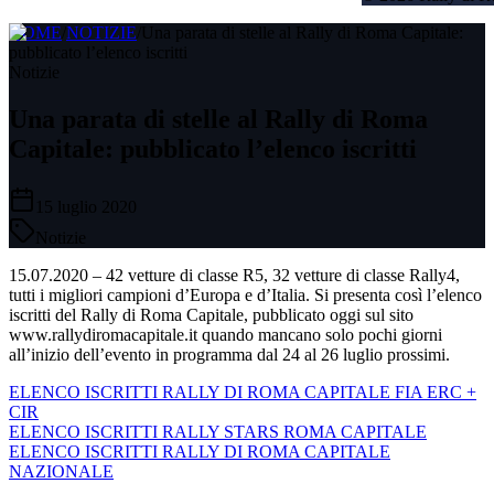
HOME
/
NOTIZIE
/
Una parata di stelle al Rally di Roma Capitale:
pubblicato l’elenco iscritti
Notizie
Una parata di stelle al Rally di Roma
Capitale: pubblicato l’elenco iscritti
15 luglio 2020
Notizie
15.07.2020 – 42 vetture di classe R5, 32 vetture di classe Rally4,
tutti i migliori campioni d’Europa e d’Italia. Si presenta così l’elenco
iscritti del Rally di Roma Capitale, pubblicato oggi sul sito
www.rallydiromacapitale.it quando mancano solo pochi giorni
all’inizio dell’evento in programma dal 24 al 26 luglio prossimi.
ELENCO ISCRITTI RALLY DI ROMA CAPITALE FIA ERC +
CIR
ELENCO ISCRITTI RALLY STARS ROMA CAPITALE
ELENCO ISCRITTI RALLY DI ROMA CAPITALE
NAZIONALE