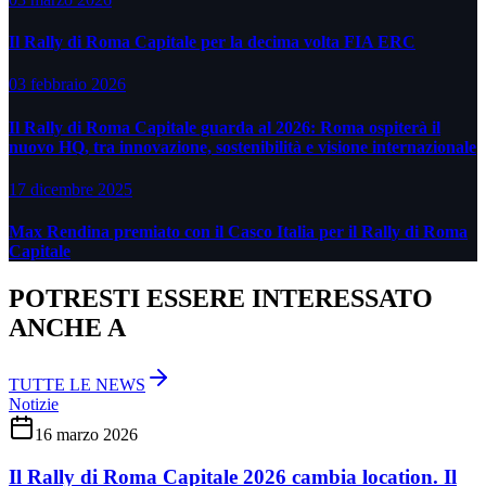
Il Rally di Roma Capitale per la decima volta FIA ERC
03 febbraio 2026
Il Rally di Roma Capitale guarda al 2026: Roma ospiterà il
nuovo HQ, tra innovazione, sostenibilità e visione internazionale
17 dicembre 2025
Max Rendina premiato con il Casco Italia per il Rally di Roma
Capitale
POTRESTI ESSERE INTERESSATO
ANCHE A
TUTTE LE NEWS
Notizie
16 marzo 2026
Il Rally di Roma Capitale 2026 cambia location. Il