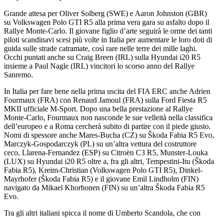
Grande attesa per Oliver Solberg (SWE) e Aaron Johnston (GBR)
su Volkswagen Polo GTI R5 alla prima vera gara su asfalto dopo il
Rallye Monte-Carlo. Il giovane figlio d’arte seguirà le orme dei tanti
piloti scandinavi scesi più volte in Italia per aumentare le loro doti di
guida sulle strade catramate, così rare nelle terre dei mille laghi.
Occhi puntati anche su Craig Breen (IRL) sulla Hyundai i20 R5
insieme a Paul Nagle (IRL) vincitori lo scorso anno del Rallye
Sanremo.
In Italia per fare bene nella prima uscita del FIA ERC anche Adrien
Fourmaux (FRA) con Renaud Jamoul (FRA) sulla Ford Fiesta R5
MKII ufficiale M-Sport. Dopo una bella prestazione al Rallye
Monte-Carlo, Fourmaux non nasconde le sue velleità nella classifica
dell’europeo e a Roma cercherà subito di partire con il piede giusto.
Nomi di spessore anche Mares-Bucha (CZ) su Škoda Fabia R5 Evo,
Marczyk-Gospodarczyk (PL) su un’altra vettura del costruttore
ceco, Llarena-Fernandez (ESP) su Citroën C3 R5, Munster-Louka
(LUX) su Hyundai i20 R5 oltre a, fra gli altri, Tempestini-Itu (Škoda
Fabia R5), Kreim-Christian (Volkswagen Polo GTI R5), Dinkel-
Mayrhofer (Škoda Fabia R5) e il giovane Emil Lindholm (FIN)
navigato da Mikael Khorhonen (FIN) su un’altra Škoda Fabia R5
Evo.
Tra gli altri italiani spicca il nome di Umberto Scandola, che con