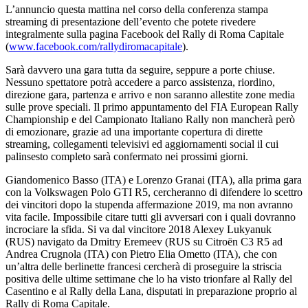
L’annuncio questa mattina nel corso della conferenza stampa
streaming di presentazione dell’evento che potete rivedere
integralmente sulla pagina Facebook del Rally di Roma Capitale
(
www.facebook.com/rallydiromacapitale
).
Sarà davvero una gara tutta da seguire, seppure a porte chiuse.
Nessuno spettatore potrà accedere a parco assistenza, riordino,
direzione gara, partenza e arrivo e non saranno allestite zone media
sulle prove speciali. Il primo appuntamento del FIA European Rally
Championship e del Campionato Italiano Rally non mancherà però
di emozionare, grazie ad una importante copertura di dirette
streaming, collegamenti televisivi ed aggiornamenti social il cui
palinsesto completo sarà confermato nei prossimi giorni.
Giandomenico Basso (ITA) e Lorenzo Granai (ITA), alla prima gara
con la Volkswagen Polo GTI R5, cercheranno di difendere lo scettro
dei vincitori dopo la stupenda affermazione 2019, ma non avranno
vita facile. Impossibile citare tutti gli avversari con i quali dovranno
incrociare la sfida. Si va dal vincitore 2018 Alexey Lukyanuk
(RUS) navigato da Dmitry Eremeev (RUS su Citroën C3 R5 ad
Andrea Crugnola (ITA) con Pietro Elia Ometto (ITA), che con
un’altra delle berlinette francesi cercherà di proseguire la striscia
positiva delle ultime settimane che lo ha visto trionfare al Rally del
Casentino e al Rally della Lana, disputati in preparazione proprio al
Rally di Roma Capitale.