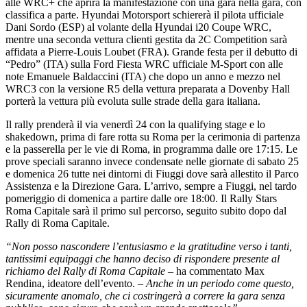
alle WRC+ che aprirà la manifestazione con una gara nella gara, con
classifica a parte. Hyundai Motorsport schiererà il pilota ufficiale
Dani Sordo (ESP) al volante della Hyundai i20 Coupe WRC,
mentre una seconda vettura clienti gestita da 2C Competition sarà
affidata a Pierre-Louis Loubet (FRA). Grande festa per il debutto di
“Pedro” (ITA) sulla Ford Fiesta WRC ufficiale M-Sport con alle
note Emanuele Baldaccini (ITA) che dopo un anno e mezzo nel
WRC3 con la versione R5 della vettura preparata a Dovenby Hall
porterà la vettura più evoluta sulle strade della gara italiana.
Il rally prenderà il via venerdì 24 con la qualifying stage e lo
shakedown, prima di fare rotta su Roma per la cerimonia di partenza
e la passerella per le vie di Roma, in programma dalle ore 17:15. Le
prove speciali saranno invece condensate nelle giornate di sabato 25
e domenica 26 tutte nei dintorni di Fiuggi dove sarà allestito il Parco
Assistenza e la Direzione Gara. L’arrivo, sempre a Fiuggi, nel tardo
pomeriggio di domenica a partire dalle ore 18:00. Il Rally Stars
Roma Capitale sarà il primo sul percorso, seguito subito dopo dal
Rally di Roma Capitale.
“Non posso nascondere l’entusiasmo e la gratitudine verso i tanti,
tantissimi equipaggi che hanno deciso di rispondere presente al
richiamo del Rally di Roma Capitale
– ha commentato Max
Rendina, ideatore dell’evento. –
Anche in un periodo come questo,
sicuramente anomalo, che ci costringerà a correre la gara senza