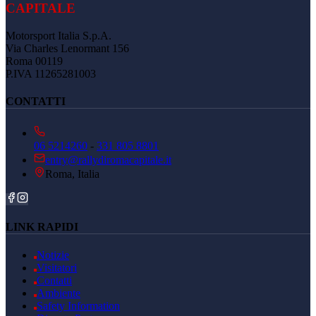
CAPITALE
Motorsport Italia S.p.A.
Via Charles Lenormant 156
Roma 00119
P.IVA 11265281003
CONTATTI
06 5214260
-
331 805 8801
entry@rallydiromacapitale.it
Roma, Italia
LINK RAPIDI
Notizie
Visitatori
Contatti
Ambiente
Safety Information